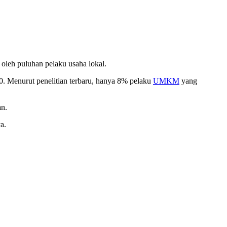
oleh puluhan pelaku usaha lokal.
.0. Menurut penelitian terbaru, hanya 8% pelaku
UMKM
yang
an.
a.