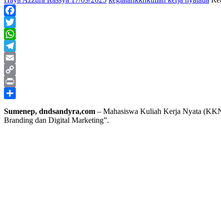
Facebook
Twitter
WhatsApp
Telegram
Email
Copy
Link
Print
Share
Sumenep, dndsandyra,com
– Mahasiswa Kuliah Kerja Nyata (KK
Branding dan Digital Marketing”.