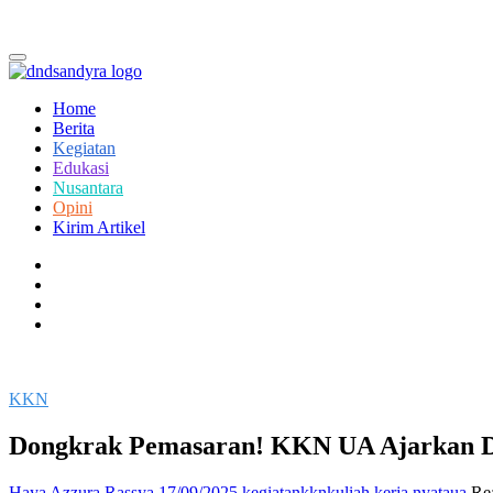
Home
Berita
Kegiatan
Edukasi
Nusantara
Opini
Kirim Artikel
facebook
twitter
instagram
linkedin
KKN
Dongkrak Pemasaran! KKN UA Ajarkan D
Haya Azzura Rassya
17/09/2025
kegiatan
kkn
kuliah kerja nyata
ua
Rea