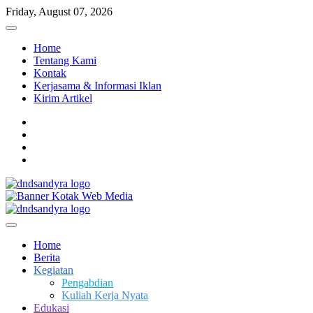
Skip
Friday, August 07, 2026
to
content
Home
Tentang Kami
Kontak
Kerjasama & Informasi Iklan
Kirim Artikel
facebook
twitter
instagram
linkedin
Dari Kami Untuk Negeri
DnD Sandy Ra
Home
Berita
Kegiatan
Pengabdian
Kuliah Kerja Nyata
Edukasi