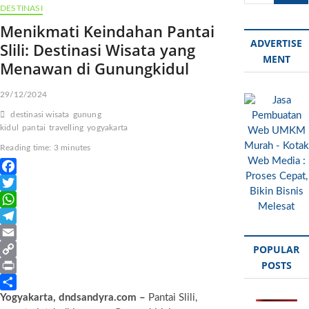
u
DESTINASI
t
Menikmati Keindahan Pantai
t
ADVERTISE
Slili: Destinasi Wisata yang
o
MENT
Menawan di Gunungkidul
n
29/12/2024
destinasi wisata
gunung
kidul
pantai
travelling
yogyakarta
Reading time: 3 minutes
F
a
T
c
w
W
e
i
h
T
POPULAR
b
t
a
e
E
POSTS
o
t
t
l
m
C
o
e
s
e
a
o
P
Yogyakarta, dndsandyra.com –
Pantai Slili,
k
r
A
g
i
p
r
S