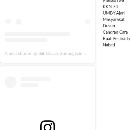
Mahasiswa
KKN 74
UMBY Ajari
Masyarakat
Dusun
Candran Cara
Buat Pestisida
Nabati
A post shared by Slili Beach Gunungkidul (@pantai_slili)