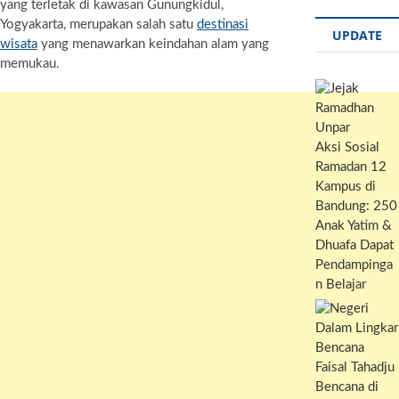
yang terletak di kawasan Gunungkidul,
p
r
l
y
i
h
Yogyakarta, merupakan salah satu
destinasi
p
a
L
n
a
UPDATE
wisata
yang menawarkan keindahan alam yang
m
i
t
r
memukau.
n
e
k
Aksi Sosial
Ramadan 12
Kampus di
Bandung: 250
Anak Yatim &
Dhuafa Dapat
Pendampinga
n Belajar
Bencana di