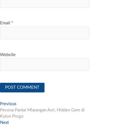
Email
*
Website
Post
Previous
Previous
post:
Pesona Pantai Mlarangan Asri, Hidden Gem di
navigation
Kulon Progo
Next
Next