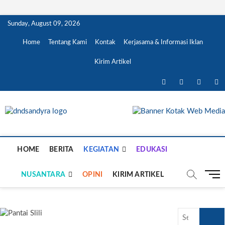
Skip
Sunday, August 09, 2026
to
content
Home
Tentang Kami
Kontak
Kerjasama & Informasi Iklan
Kirim Artikel
facebook
twitter
instagra
li
DnD Sandy Ra
DARI KAMI UNTUK NEGERI
HOME
BERITA
KEGIATAN
EDUKASI
M
NUSANTARA
OPINI
KIRIM ARTIKEL
e
n
u
Search
B
…