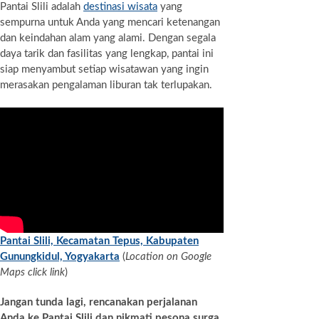
Pantai Slili adalah
destinasi wisata
yang
sempurna untuk Anda yang mencari ketenangan
dan keindahan alam yang alami. Dengan segala
daya tarik dan fasilitas yang lengkap, pantai ini
siap menyambut setiap wisatawan yang ingin
merasakan pengalaman liburan tak terlupakan.
Pantai Slili, Kecamatan Tepus, Kabupaten
Gunungkidul, Yogyakarta
(
Location on Google
Maps click link
)
Jangan tunda lagi, rencanakan perjalanan
Anda ke Pantai Slili dan nikmati pesona surga