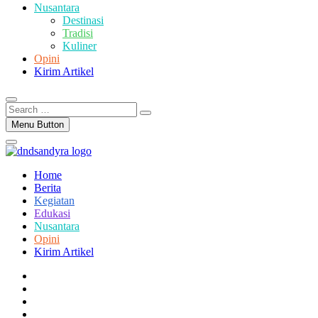
Nusantara
Destinasi
Tradisi
Kuliner
Opini
Kirim Artikel
Search
…
Menu Button
Home
Berita
Kegiatan
Edukasi
Nusantara
Opini
Kirim Artikel
facebook
twitter
instagram
linkedin