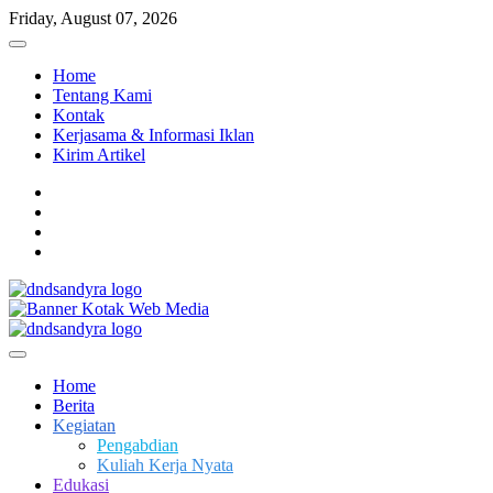
Skip
Friday, August 07, 2026
to
content
Home
Tentang Kami
Kontak
Kerjasama & Informasi Iklan
Kirim Artikel
facebook
twitter
instagram
linkedin
Dari Kami Untuk Negeri
DnD Sandy Ra
Home
Berita
Kegiatan
Pengabdian
Kuliah Kerja Nyata
Edukasi