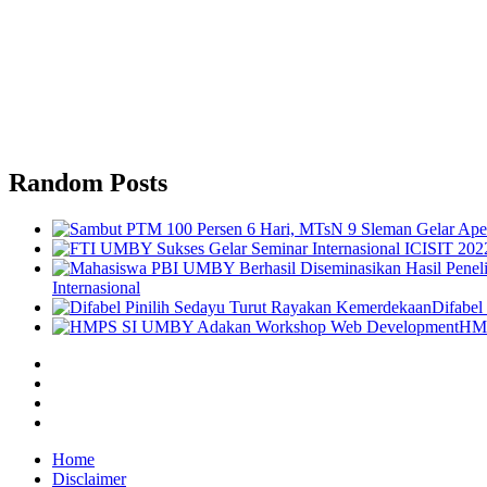
Random Posts
Internasional
Difabel
HMP
facebook
twitter
instagram
linkedin
Home
Disclaimer