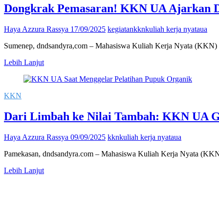
Dongkrak Pemasaran! KKN UA Ajarkan D
Haya Azzura Rassya
17/09/2025
kegiatan
kkn
kuliah kerja nyata
ua
Sumenep, dndsandyra,com – Mahasiswa Kuliah Kerja Nyata (KKN) Po
Dongkrak
Lebih Lanjut
Pemasaran!
KKN
UA
KKN
Ajarkan
Digital
Dari Limbah ke Nilai Tambah: KKN UA G
Marketing
untuk
UMKM
Haya Azzura Rassya
09/09/2025
kkn
kuliah kerja nyata
ua
Kerupuk
Poli
Pamekasan, dndsandyra.com – Mahasiswa Kuliah Kerja Nyata (KKN
Dari
Lebih Lanjut
Limbah
ke
Nilai
Tambah:
KKN