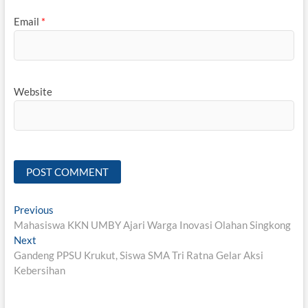
Email
*
Website
Post
Previous
Previous
post:
Mahasiswa KKN UMBY Ajari Warga Inovasi Olahan Singkong
navigation
Next
Next
post:
Gandeng PPSU Krukut, Siswa SMA Tri Ratna Gelar Aksi
Kebersihan