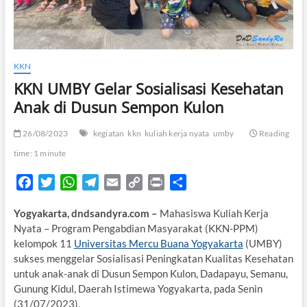
KKN
KKN UMBY Gelar Sosialisasi Kesehatan
Anak di Dusun Sempon Kulon
26/08/2023
kegiatan
kkn
kuliah kerja nyata
umby
Reading
time: 1 minute
F
T
W
T
E
C
P
S
a
w
h
e
m
o
r
h
Yogyakarta, dndsandyra.com –
Mahasiswa Kuliah Kerja
c
i
a
l
a
p
i
a
Nyata – Program Pengabdian Masyarakat (KKN-PPM)
e
t
t
e
i
y
n
r
kelompok 11
Universitas Mercu Buana Yogyakarta
(UMBY)
b
t
s
g
l
L
t
e
sukses menggelar Sosialisasi Peningkatan Kualitas Kesehatan
o
e
A
r
i
untuk anak-anak di Dusun Sempon Kulon, Dadapayu, Semanu,
o
r
p
a
n
Gunung Kidul, Daerah Istimewa Yogyakarta, pada Senin
k
p
m
k
(31/07/2023).