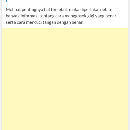
Melihat pentingnya hal tersebut, maka diperlukan lebih
banyak informasi tentang cara menggosok gigi yang benar
serta cara mencuci tangan dengan benar.