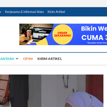
k
Kerjasama & Informasi Iklan
Kirim Artikel
Sandy Ra
NTUK NEGERI
SANTARA
OPINI
KIRIM ARTIKEL