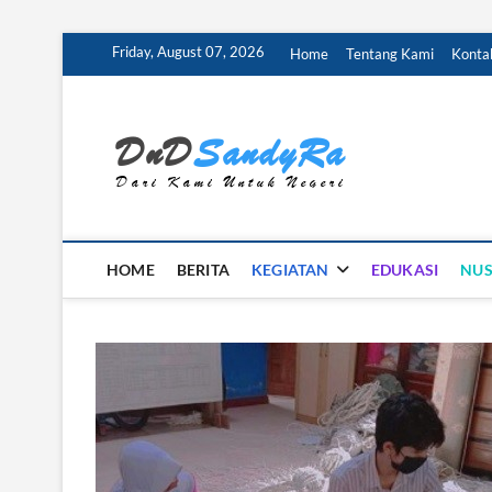
Skip
Friday, August 07, 2026
Home
Tentang Kami
Konta
to
content
DnD 
DARI KAMI U
HOME
BERITA
KEGIATAN
EDUKASI
NU