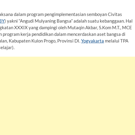
elaksana dalam program pengimplementasian semboyan Civitas
BY
) yakni “Angudi Mulyaning Bangsa” adalah suatu kebanggaan. Hal
atan XXXIX yang dampingi oleh Mutaqin Akbar, S.Kom M.T., MCE
program kerja pendidikan dalam mencerdaskan aset bangsa di
an, Kabupaten Kulon Progo, Provinsi DI.
Yogyakarta
melalui TPA
elajar).