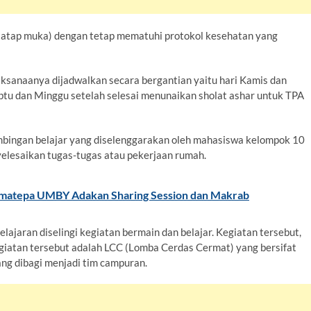
tatap muka) dengan tetap mematuhi protokol kesehatan yang
ksanaanya dijadwalkan secara bergantian yaitu hari Kamis dan
abtu dan Minggu setelah selesai menunaikan sholat ashar untuk TPA
imbingan belajar yang diselenggarakan oleh mahasiswa kelompok 10
esaikan tugas-tugas atau pekerjaan rumah.
matepa UMBY Adakan Sharing Session dan Makrab
ajaran diselingi kegiatan bermain dan belajar. Kegiatan tersebut,
giatan tersebut adalah LCC (Lomba Cerdas Cermat) yang bersifat
ang dibagi menjadi tim campuran.