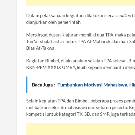
offline
Dalam pelaksanaan kegiatan, dilakukan secara
(
dianjurkan oleh pemerintah.
Mengingat dusun Klajuran memiliki dua TPA, maka pela
Jum’at sholat ashar untuk TPA Al-Mubarok, dan hari S
Bias At-Takwa.
Kegiatan Bimbel, dilaksanakan setalah TPA selesai. B
KKN-PPM XXXIX UMBY, lebih kepada membantu menyel
Baca Juga :
Tumbuhkan Motivasi Mahasiswa, Hi
Selain kegiatan TPA dan Bimbel, beberapa proses pembel
melibatkan seluruh mahasiswa dan seluruh peserta. Ke
kompetisi untuk kategori TK, SD, dan SMP, juga terkad