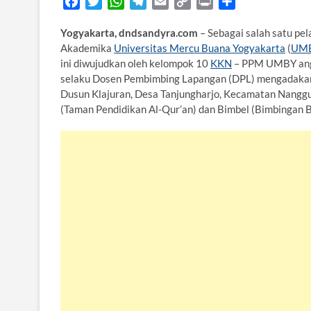
F
T
W
T
E
C
P
S
a
w
h
e
m
o
r
h
Yogyakarta, dndsandyra.com
– Sebagai salah satu p
c
i
a
l
a
p
i
a
Akademika
Universitas Mercu Buana Yogyakarta
(
UM
e
t
t
e
i
y
n
r
ini diwujudkan oleh kelompok 10
KKN
– PPM UMBY angk
b
t
s
g
l
L
t
e
selaku Dosen Pembimbing Lapangan (DPL) mengadakan 
o
e
A
r
i
Dusun Klajuran, Desa Tanjungharjo, Kecamatan Nanggul
o
r
p
a
n
(Taman Pendidikan Al-Qur’an) dan Bimbel (Bimbingan B
k
p
m
k