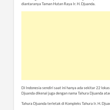
diantaranya Taman Hutan Raya Ir. H. Djuanda.
e
t
t
e
i
y
n
r
b
t
s
g
l
L
t
e
o
e
A
r
i
o
r
p
a
n
k
p
m
k
Di Indonesia sendiri saat ini hanya ada sekitar 22 loka
Djuanda dikenal juga dengan nama Tahura Djuanda ata
Tahura Djuanda terletak di Kompleks Tahura Ir. H. Dju