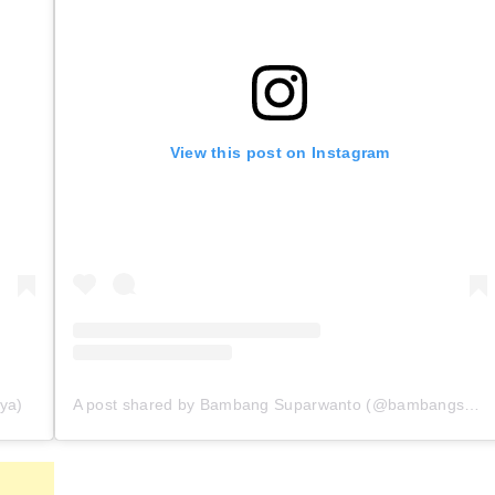
View this post on Instagram
ya)
A post shared by Bambang Suparwanto (@bambangsuparwanto79)