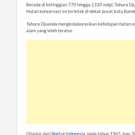
Berada di ketinggian 770 hingga 1330 mdpl, Tahura Dj
Hutan konservasi ini terletak di dekat pusat kota Band
Tahura Djuanda mengkolaborasikan kehidupan hutan as
alam yang lebih teratur.
Dilansir dari
Native Indonesia
pada tahun 1965, luas T