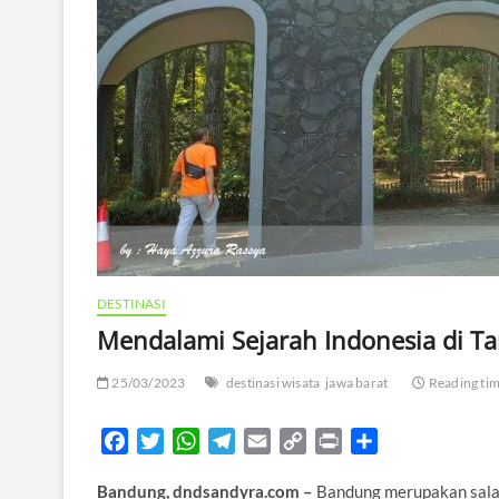
DESTINASI
Mendalami Sejarah Indonesia di Ta
25/03/2023
destinasi wisata
jawa barat
Reading tim
F
T
W
T
E
C
P
S
a
w
h
e
m
o
r
h
Bandung, dndsandyra.com –
Bandung merupakan sala
c
i
a
l
a
p
i
a