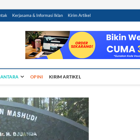
ntak
Kerjasama & Informasi Iklan
Kirim Artikel
Sandy Ra
NTUK NEGERI
SANTARA
OPINI
KIRIM ARTIKEL