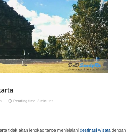
karta
ta
Reading time: 3 minutes
rta tidak akan lengkap tanpa menjelajahi
destinasi wisata
dengan