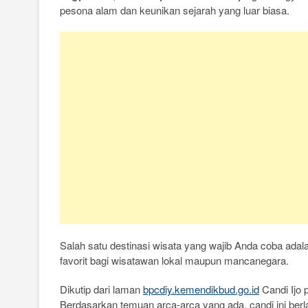
pesona alam dan keunikan sejarah yang luar biasa.
e
t
t
e
i
y
n
r
b
t
s
g
l
L
t
e
o
e
A
r
i
o
r
p
a
n
k
p
m
k
Salah satu destinasi wisata yang wajib Anda coba adala
favorit bagi wisatawan lokal maupun mancanegara.
Dikutip dari laman
bpcdiy.kemendikbud.go.id
Candi Ijo 
Berdasarkan temuan arca-arca yang ada, candi ini berl