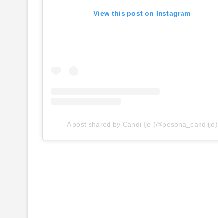
View this post on Instagram
A post shared by Candi Ijo (@pesona_candiijo)