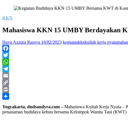
KKN
Mahasiswa KKN 15 UMBY Berdayakan
Haya Azzura Rassya
16/02/2023
kegiatan
kkn
kuliah kerja nyata
mahas
Facebook
Twitter
WhatsApp
Telegram
Email
Copy
Link
Print
Share
Yogyakarta, dndsandyra.com –
Mahasiswa Kuliah Kerja Nyata –
penanaman budidaya kebun bersama Kelompok Wanita Tani (KWT) P