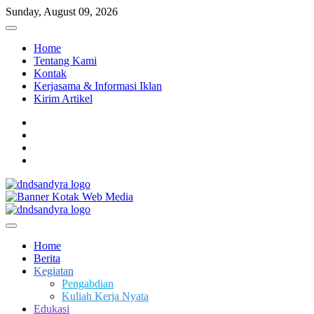
Skip
Sunday, August 09, 2026
to
content
Home
Tentang Kami
Kontak
Kerjasama & Informasi Iklan
Kirim Artikel
facebook
twitter
instagram
linkedin
Dari Kami Untuk Negeri
DnD Sandy Ra
Home
Berita
Kegiatan
Pengabdian
Kuliah Kerja Nyata
Edukasi