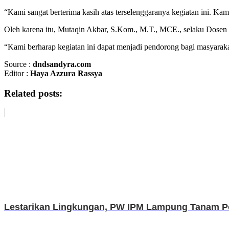
“Kami sangat berterima kasih atas terselenggaranya kegiatan ini. K
Oleh karena itu, Mutaqin Akbar, S.Kom., M.T., MCE., selaku Do
“Kami berharap kegiatan ini dapat menjadi pendorong bagi masyar
Source :
dndsandyra.com
Editor :
Haya Azzura Rassya
Related posts:
Lestarikan Lingkungan, PW IPM Lampung Tanam P