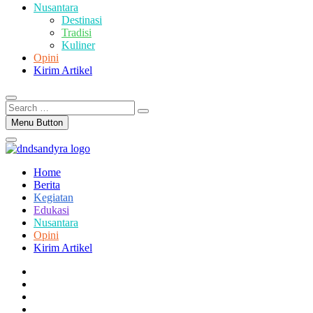
Nusantara
Destinasi
Tradisi
Kuliner
Opini
Kirim Artikel
Search
…
Menu Button
Home
Berita
Kegiatan
Edukasi
Nusantara
Opini
Kirim Artikel
facebook
twitter
instagram
linkedin