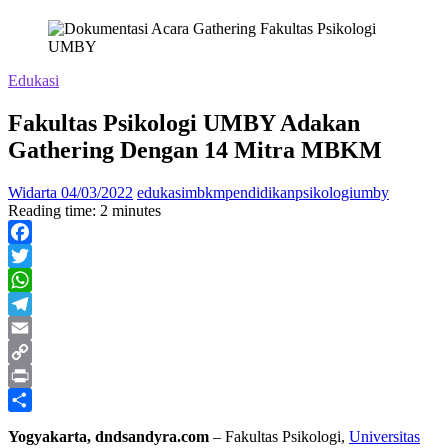
Edukasi
Fakultas Psikologi UMBY Adakan
Gathering Dengan 14 Mitra MBKM
Widarta
04/03/2022
edukasi
mbkm
pendidikan
psikologi
umby
Reading time: 2 minutes
Facebook
Twitter
WhatsApp
Telegram
Email
Copy
Link
Print
Share
Yogyakarta, dndsandyra.com
– Fakultas Psikologi,
Universitas