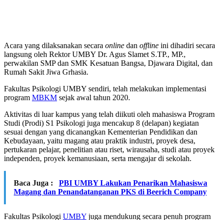
Acara yang dilaksanakan secara
online
dan
offline
ini dihadiri secara
langsung oleh Rektor UMBY Dr. Agus Slamet S.TP., MP.,
perwakilan SMP dan SMK Kesatuan Bangsa, Djawara Digital, dan
Rumah Sakit Jiwa Grhasia.
Fakultas Psikologi UMBY sendiri, telah melakukan implementasi
program
MBKM
sejak awal tahun 2020.
Aktivitas di luar kampus yang telah diikuti oleh mahasiswa Program
Studi (Prodi) S1 Psikologi juga mencakup 8 (delapan) kegiatan
sesuai dengan yang dicanangkan Kementerian Pendidikan dan
Kebudayaan, yaitu magang atau praktik industri, proyek desa,
pertukaran pelajar, penelitian atau riset, wirausaha, studi atau proyek
independen, proyek kemanusiaan, serta mengajar di sekolah.
Baca Juga :
PBI UMBY Lakukan Penarikan Mahasiswa
Magang dan Penandatanganan PKS di Beerich Company
Fakultas Psikologi
UMBY
juga mendukung secara penuh program