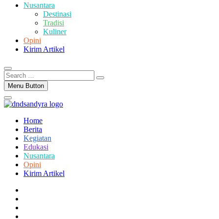
Nusantara
Destinasi
Tradisi
Kuliner
Opini
Kirim Artikel
Search
…
Menu Button
Home
Berita
Kegiatan
Edukasi
Nusantara
Opini
Kirim Artikel
facebook
twitter
instagram
linkedin