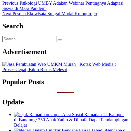
Post
Previous
Previous
Psikologi UMBY Adakan Webinar Pentingnya Adaptasi
post:
Siswa di Masa Pandemi
navigation
Next
Next
Pesona Ekowisata Sungai Mudal Kulonprogo
post:
Search
Search
…
Advertisement
Popular Posts
Update
Aksi Sosial Ramadan 12 Kampus
di Bandung: 250 Anak Yatim & Dhuafa Dapat Pendampingan
Belajar
Bencana di