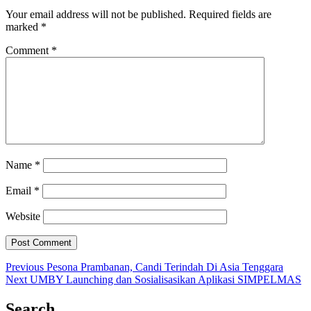
Your email address will not be published.
Required fields are
marked
*
Comment
*
Name
*
Email
*
Website
Post
Previous
Previous
Pesona Prambanan, Candi Terindah Di Asia Tenggara
Next
post:
Next
UMBY Launching dan Sosialisasikan Aplikasi SIMPELMAS
navigation
post:
Search