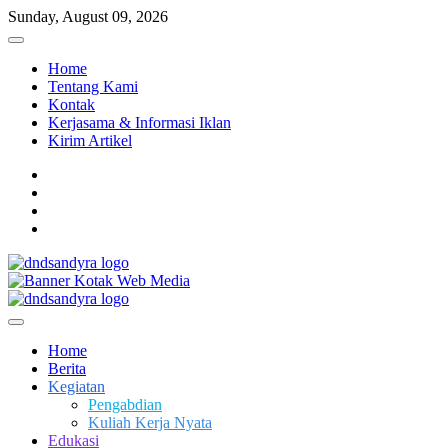
Skip
Sunday, August 09, 2026
to
content
Home
Tentang Kami
Kontak
Kerjasama & Informasi Iklan
Kirim Artikel
facebook
twitter
instagram
linkedin
Dari Kami Untuk Negeri
DnD Sandy Ra
Home
Berita
Kegiatan
Pengabdian
Kuliah Kerja Nyata
Edukasi