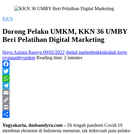
KKN
Dorong Pelaku UMKM, KKN 36 UMBY
Beri Pelatihan Digital Marketing
Haya Azzura Rassya
09/02/2022
digital marketing
kkn
kuliah kerja
nyata
umby
umkm
Reading time: 2 minutes
Facebook
Twitter
WhatsApp
Telegram
Email
Copy
Link
Print
Share
Yogyakarta, dndsandyra.com –
Di tengah pandemi Covid-19
membuat ekonomi di Indonesia menurun, tak terkecuali para pelaku