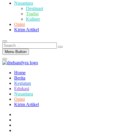
Nusantara
Destinasi
Tradisi
Kuliner
Opini
Kirim Artikel
Search
…
Menu Button
Home
Berita
Kegiatan
Edukasi
Nusantara
Opini
Kirim Artikel
facebook
twitter
instagram
linkedin