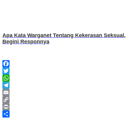
Apa Kata Warganet Tentang Kekerasan Seksual,
Begini Responnya
Facebook
Twitter
WhatsApp
Telegram
Email
Copy
Link
Print
Share