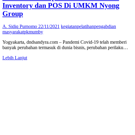
Mahasiswa
Inventory dan POS Di UMKM Nyong
Group
A. Sidiq Purnomo
22/11/2021
kegiatan
pelatihan
pengabdian
masyarakat
pkm
umby
Yogyakarta, dndsandyra.com – Pandemi Covid-19 telah memberi
banyak perubahan termasuk di dunia bisnis, perubahan perilaku…
PkM
Lebih Lanjut
UMBY
Implementasikan
Sistem
Inventory
dan
POS
Di
UMKM
Nyong
Group