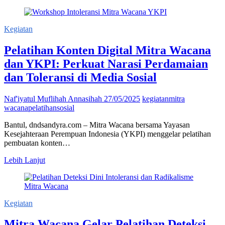
UMBY
Gelar
Mini
Kegiatan
Bootcamp,
Siapkan
Pelatihan Konten Digital Mitra Wacana
Mahasiswa
Hadapi
dan YKPI: Perkuat Narasi Perdamaian
Dunia
dan Toleransi di Media Sosial
Kerja
Digital
Naf'iyatul Muflihah Annasihah
27/05/2025
kegiatan
mitra
wacana
pelatihan
sosial
Bantul, dndsandyra.com – Mitra Wacana bersama Yayasan
Kesejahteraan Perempuan Indonesia (YKPI) menggelar pelatihan
pembuatan konten…
Pelatihan
Lebih Lanjut
Konten
Digital
Mitra
Wacana
Kegiatan
dan
YKPI:
Mitra Wacana Gelar Pelatihan Deteksi
Perkuat