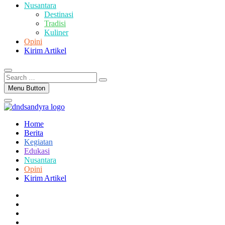
Nusantara
Destinasi
Tradisi
Kuliner
Opini
Kirim Artikel
Search
…
Menu Button
Home
Berita
Kegiatan
Edukasi
Nusantara
Opini
Kirim Artikel
facebook
twitter
instagram
linkedin