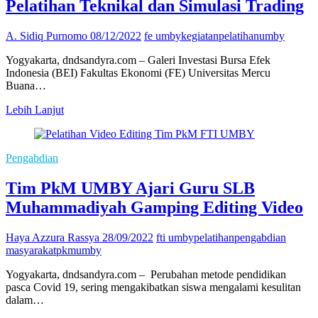
Pelatihan Teknikal dan Simulasi Trading
A. Sidiq Purnomo
08/12/2022
fe umby
kegiatan
pelatihan
umby
Yogyakarta, dndsandyra.com – Galeri Investasi Bursa Efek
Indonesia (BEI) Fakultas Ekonomi (FE) Universitas Mercu
Buana…
Galeri
Lebih Lanjut
Investasi
FE
UMBY
Pengabdian
Beri
Pelatihan
Tim PkM UMBY Ajari Guru SLB
Teknikal
dan
Muhammadiyah Gamping Editing Video
Simulasi
Trading
Haya Azzura Rassya
28/09/2022
fti umby
pelatihan
pengabdian
masyarakat
pkm
umby
Yogyakarta, dndsandyra.com – Perubahan metode pendidikan
pasca Covid 19, sering mengakibatkan siswa mengalami kesulitan
dalam…