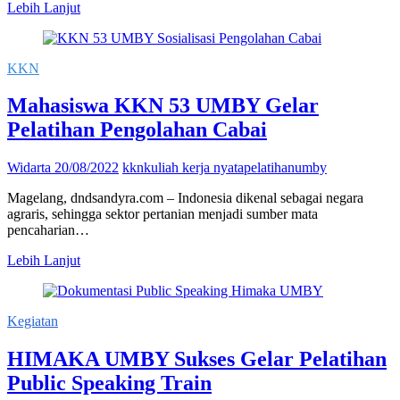
Tim
Lebih Lanjut
PkM
UMBY
Ajari
KKN
Guru
SLB
Mahasiswa KKN 53 UMBY Gelar
Muhammadiyah
Gamping
Pelatihan Pengolahan Cabai
Editing
Video
Widarta
20/08/2022
kkn
kuliah kerja nyata
pelatihan
umby
Magelang, dndsandyra.com – Indonesia dikenal sebagai negara
agraris, sehingga sektor pertanian menjadi sumber mata
pencaharian…
Mahasiswa
Lebih Lanjut
KKN
53
UMBY
Kegiatan
Gelar
Pelatihan
HIMAKA UMBY Sukses Gelar Pelatihan
Pengolahan
Cabai
Public Speaking Train