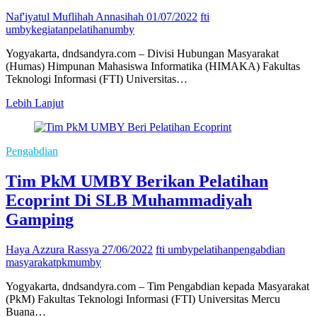
Naf'iyatul Muflihah Annasihah
01/07/2022
fti
umby
kegiatan
pelatihan
umby
Yogyakarta, dndsandyra.com – Divisi Hubungan Masyarakat
(Humas) Himpunan Mahasiswa Informatika (HIMAKA) Fakultas
Teknologi Informasi (FTI) Universitas…
HIMAKA
Lebih Lanjut
UMBY
Sukses
Gelar
Pengabdian
Pelatihan
Public
Tim PkM UMBY Berikan Pelatihan
Speaking
Train
Ecoprint Di SLB Muhammadiyah
Gamping
Haya Azzura Rassya
27/06/2022
fti umby
pelatihan
pengabdian
masyarakat
pkm
umby
Yogyakarta, dndsandyra.com – Tim Pengabdian kepada Masyarakat
(PkM) Fakultas Teknologi Informasi (FTI) Universitas Mercu
Buana…