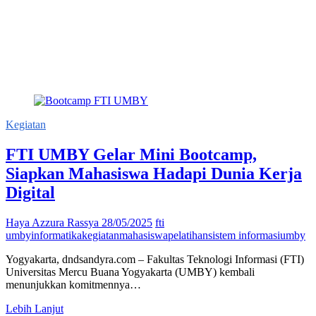
Kegiatan
FTI UMBY Gelar Mini Bootcamp,
Siapkan Mahasiswa Hadapi Dunia Kerja
Digital
Haya Azzura Rassya
28/05/2025
fti
umby
informatika
kegiatan
mahasiswa
pelatihan
sistem informasi
umby
Yogyakarta, dndsandyra.com – Fakultas Teknologi Informasi (FTI)
Universitas Mercu Buana Yogyakarta (UMBY) kembali
menunjukkan komitmennya…
FTI
Lebih Lanjut