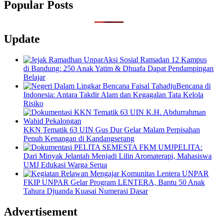
Popular Posts
Update
Aksi Sosial Ramadan 12 Kampus
di Bandung: 250 Anak Yatim & Dhuafa Dapat Pendampingan
Belajar
Bencana di
Indonesia: Antara Takdir Alam dan Kegagalan Tata Kelola
Risiko
KKN Tematik 63 UIN Gus Dur Gelar Malam Perpisahan
Penuh Kenangan di Kandangserang
PELITA:
Dari Minyak Jelantah Menjadi Lilin Aromaterapi, Mahasiswa
UMJ Edukasi Warga Serua
FKIP UNPAR Gelar Program LENTERA, Bantu 50 Anak
Tahura Djuanda Kuasai Numerasi Dasar
Advertisement