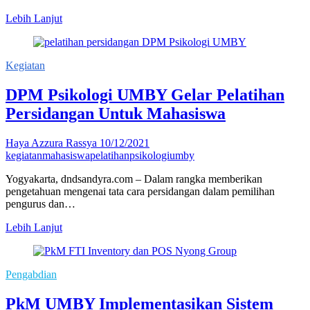
Tim
Lebih Lanjut
PkM
UMBY
Berikan
Kegiatan
Pelatihan
Ecoprint
DPM Psikologi UMBY Gelar Pelatihan
Di
SLB
Persidangan Untuk Mahasiswa
Muhammadiyah
Gamping
Haya Azzura Rassya
10/12/2021
kegiatan
mahasiswa
pelatihan
psikologi
umby
Yogyakarta, dndsandyra.com – Dalam rangka memberikan
pengetahuan mengenai tata cara persidangan dalam pemilihan
pengurus dan…
DPM
Lebih Lanjut
Psikologi
UMBY
Gelar
Pengabdian
Pelatihan
Persidangan
PkM UMBY Implementasikan Sistem
Untuk