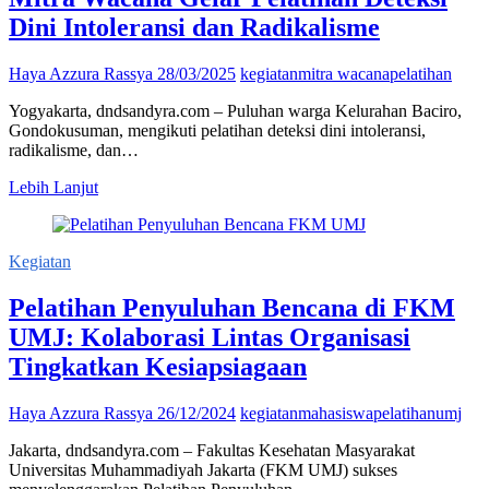
Narasi
Dini Intoleransi dan Radikalisme
Perdamaian
dan
Toleransi
Haya Azzura Rassya
28/03/2025
kegiatan
mitra wacana
pelatihan
di
Yogyakarta, dndsandyra.com – Puluhan warga Kelurahan Baciro,
Media
Gondokusuman, mengikuti pelatihan deteksi dini intoleransi,
Sosial
radikalisme, dan…
Mitra
Lebih Lanjut
Wacana
Gelar
Pelatihan
Kegiatan
Deteksi
Dini
Pelatihan Penyuluhan Bencana di FKM
Intoleransi
dan
UMJ: Kolaborasi Lintas Organisasi
Radikalisme
Tingkatkan Kesiapsiagaan
Haya Azzura Rassya
26/12/2024
kegiatan
mahasiswa
pelatihan
umj
Jakarta, dndsandyra.com – Fakultas Kesehatan Masyarakat
Universitas Muhammadiyah Jakarta (FKM UMJ) sukses