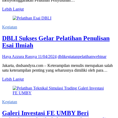
menyelenggarakan Pelatihan Penyuluhan…
Pelatihan
Lebih Lanjut
Penyuluhan
Bencana
di
Kegiatan
FKM
UMJ:
DBLI Sukses Gelar Pelatihan Penulisan
Kolaborasi
Lintas
Esai Ilmiah
Organisasi
Tingkatkan
Kesiapsiagaan
Haya Azzura Rassya
11/04/2024
dbli
kegiatan
pelatihan
webinar
Jakarta, dndsandyra.com – Keterampilan menulis merupakan salah
satu keterampilan penting yang seharusnya dimiliki oleh para…
DBLI
Lebih Lanjut
Sukses
Gelar
Pelatihan
Penulisan
Kegiatan
Esai
Ilmiah
Galeri Investasi FE UMBY Beri