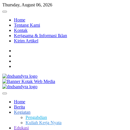
Skip
Thursday, August 06, 2026
to
content
Home
Tentang Kami
Kontak
Kerjasama & Informasi Iklan
Kirim Artikel
facebook
twitter
instagram
linkedin
Dari Kami Untuk Negeri
DnD Sandy Ra
Home
Berita
Kegiatan
Pengabdian
Kuliah Kerja Nyata
Edukasi