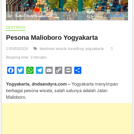
DESTINASI
Pesona Malioboro Yogyakarta
03/03/2024
destinasi wisata
travelling
yogyakarta
Reading time: 3 minutes
F
T
W
T
E
C
P
S
a
w
h
e
m
o
r
h
Yogyakarta, dndsandyra.com –
Yogyakarta menyimpan
c
i
a
l
a
p
i
a
berbagai pesona wisata, salah satunya adalah Jalan
e
t
t
e
i
y
n
r
Malioboro.
b
t
s
g
l
L
t
e
o
e
A
r
i
o
r
p
a
n
k
p
m
k