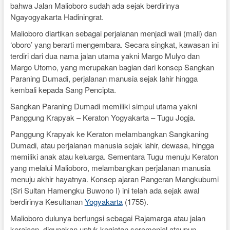
bahwa Jalan Malioboro sudah ada sejak berdirinya
Ngayogyakarta Hadiningrat.
Malioboro diartikan sebagai perjalanan menjadi wali (mali) dan
‘oboro’ yang berarti mengembara. Secara singkat, kawasan ini
terdiri dari dua nama jalan utama yakni Margo Mulyo dan
Margo Utomo, yang merupakan bagian dari konsep Sangkan
Paraning Dumadi, perjalanan manusia sejak lahir hingga
kembali kepada Sang Pencipta.
Sangkan Paraning Dumadi memiliki simpul utama yakni
Panggung Krapyak – Keraton Yogyakarta – Tugu Jogja.
Panggung Krapyak ke Keraton melambangkan Sangkaning
Dumadi, atau perjalanan manusia sejak lahir, dewasa, hingga
memiliki anak atau keluarga. Sementara Tugu menuju Keraton
yang melalui Malioboro, melambangkan perjalanan manusia
menuju akhir hayatnya. Konsep ajaran Pangeran Mangkubumi
(Sri Sultan Hamengku Buwono I) ini telah ada sejak awal
berdirinya Kesultanan
Yogyakarta
(1755).
Malioboro dulunya berfungsi sebagai Rajamarga atau jalan
kerajaan, digunakan untuk kegiatan seremonial ataupun