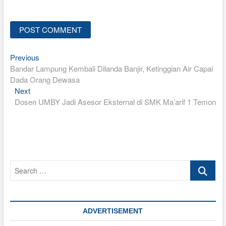
Previous
Post
Previous
post:
Bandar Lampung Kembali Dilanda Banjir, Ketinggian Air Capai
navigation
Dada Orang Dewasa
Next
Next
post:
Dosen UMBY Jadi Asesor Eksternal di SMK Ma’arif 1 Temon
Search
…
ADVERTISEMENT