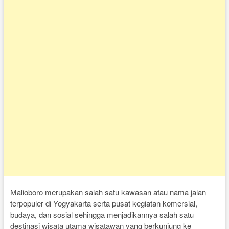
Malioboro merupakan salah satu kawasan atau nama jalan
terpopuler di Yogyakarta serta pusat kegiatan komersial,
budaya, dan sosial sehingga menjadikannya salah satu
destinasi wisata utama wisatawan yang berkunjung ke