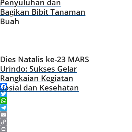
Penyuluhan dan
Bagikan Bibit Tanaman
Buah
Dies Natalis ke-23 MARS
Urindo: Sukses Gelar
Rangkaian Kegiatan
Sosial dan Kesehatan
F
a
T
c
w
W
e
i
h
T
b
t
a
e
E
o
t
t
l
m
C