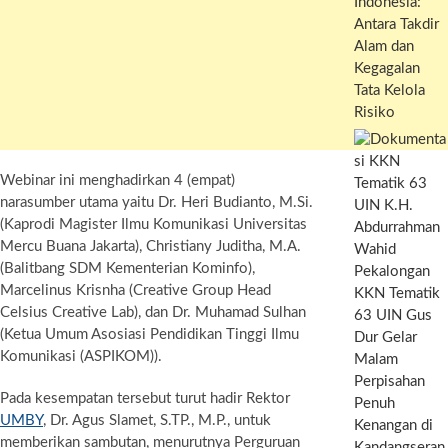
Indonesia:
Antara Takdir
Alam dan
Kegagalan
Tata Kelola
Risiko
Webinar ini menghadirkan 4 (empat)
narasumber utama yaitu Dr. Heri Budianto, M.Si.
(Kaprodi Magister Ilmu Komunikasi Universitas
Mercu Buana Jakarta), Christiany Juditha, M.A.
(Balitbang SDM Kementerian Kominfo),
Marcelinus Krisnha (Creative Group Head
KKN Tematik
Celsius Creative Lab), dan Dr. Muhamad Sulhan
63 UIN Gus
(Ketua Umum Asosiasi Pendidikan Tinggi Ilmu
Dur Gelar
Komunikasi (ASPIKOM)).
Malam
Perpisahan
Pada kesempatan tersebut turut hadir Rektor
Penuh
UMBY
, Dr. Agus Slamet, S.TP., M.P., untuk
Kenangan di
memberikan sambutan, menurutnya Perguruan
Kandangseran