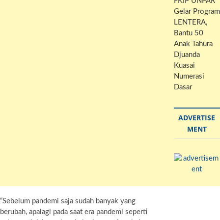
FKIP UNPAR
Gelar Program
LENTERA,
Bantu 50
Anak Tahura
Djuanda
Kuasai
Numerasi
Dasar
ADVERTISE
MENT
“Sebelum pandemi saja sudah banyak yang
berubah, apalagi pada saat era pandemi seperti