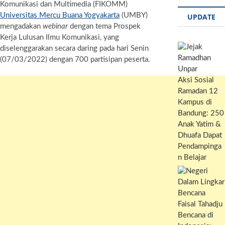
Komunikasi dan Multimedia (FIKOMM)
p
r
l
y
i
h
Universitas Mercu Buana Yogyakarta
(UMBY)
UPDATE
p
a
L
n
a
mengadakan
webinar
dengan tema Prospek
m
i
t
r
Kerja Lulusan Ilmu Komunikasi, yang
n
e
diselenggarakan secara daring pada hari Senin
k
(07/03/2022) dengan 700 partisipan peserta.
Aksi Sosial
Ramadan 12
Kampus di
Bandung: 250
Anak Yatim &
Dhuafa Dapat
Pendampinga
n Belajar
Bencana di