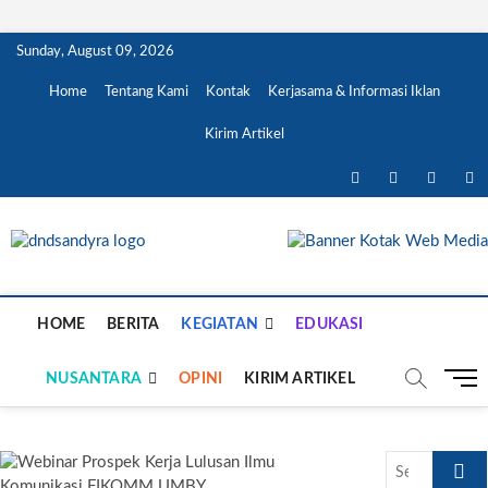
Skip
Sunday, August 09, 2026
to
content
Home
Tentang Kami
Kontak
Kerjasama & Informasi Iklan
Kirim Artikel
facebook
twitter
instagra
li
DnD Sandy Ra
DARI KAMI UNTUK NEGERI
HOME
BERITA
KEGIATAN
EDUKASI
M
NUSANTARA
OPINI
KIRIM ARTIKEL
e
n
u
Search
B
…