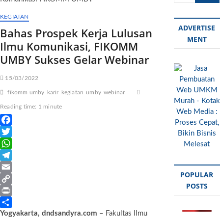
u
t
KEGIATAN
t
ADVERTISE
Bahas Prospek Kerja Lulusan
o
MENT
Ilmu Komunikasi, FIKOMM
n
UMBY Sukses Gelar Webinar
15/03/2022
fikomm umby
karir
kegiatan
umby
webinar
Reading time: 1 minute
F
a
T
c
w
W
e
i
h
T
POPULAR
b
t
a
e
E
POSTS
o
t
t
l
m
C
o
e
s
e
a
o
P
Yogyakarta, dndsandyra.com
– Fakultas Ilmu
k
r
A
g
i
p
r
S