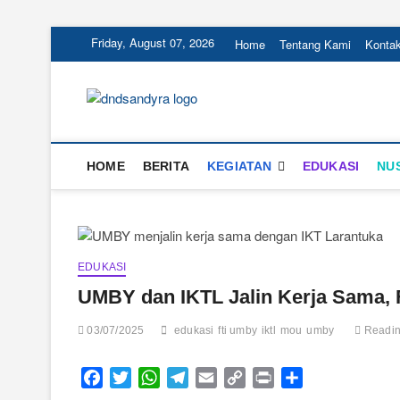
Skip
Friday, August 07, 2026
Home
Tentang Kami
Konta
to
content
DnD Sandy R
DARI KAMI UNTUK NEGERI
HOME
BERITA
KEGIATAN
EDUKASI
NU
EDUKASI
UMBY dan IKTL Jalin Kerja Sama, 
03/07/2025
edukasi
fti umby
iktl
mou
umby
Reading
F
T
W
T
E
C
P
S
a
w
h
e
m
o
r
h