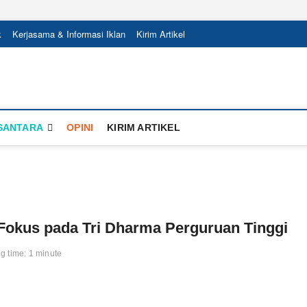
k
Kerjasama & Informasi Iklan
Kirim Artikel
a
SANTARA
OPINI
KIRIM ARTIKEL
Fokus pada Tri Dharma Perguruan Tinggi
 time: 1 minute