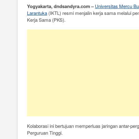
Yogyakarta, dndsandyra.com –
Universitas Mercu B
c
i
a
l
a
p
i
a
Larantuka
(IKTL) resmi menjalin kerja sama melalui 
e
t
t
e
i
y
n
r
Kerja Sama (PKS).
b
t
s
g
l
L
t
e
o
e
A
r
i
o
r
p
a
n
k
p
m
k
Kolaborasi ini bertujuan memperluas jaringan antar-pe
Perguruan Tinggi.