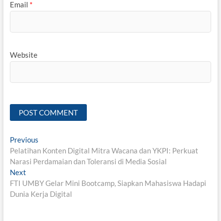
Email
*
Website
Post
Previous
Previous
post:
Pelatihan Konten Digital Mitra Wacana dan YKPI: Perkuat
navigation
Narasi Perdamaian dan Toleransi di Media Sosial
Next
Next
post:
FTI UMBY Gelar Mini Bootcamp, Siapkan Mahasiswa Hadapi
Dunia Kerja Digital