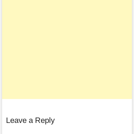
k
p
m
k
Leave a Reply