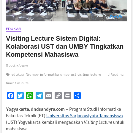
EDUKASI
Visiting Lecture Sistem Digital:
Kolaborasi UST dan UMBY Tingkatkan
Kompetensi Mahasiswa
27/05/2025
edukasi
fti umby
informatika
umby
ust
visiting lecture
Reading
time: 1 minute
F
T
W
T
E
C
P
S
a
w
h
e
m
o
r
h
Yogyakarta, dndsandyra.com –
Program Studi Informatika
c
i
a
l
a
p
i
a
Fakultas Teknik (FT)
Universitas Sarjanawiyata Tamansiswa
e
t
t
e
i
y
n
r
(UST) Yogyakarta kembali mengadakan
Visiting Lecture
untuk
b
t
s
g
l
L
t
e
mahasiswa.
o
e
A
r
i