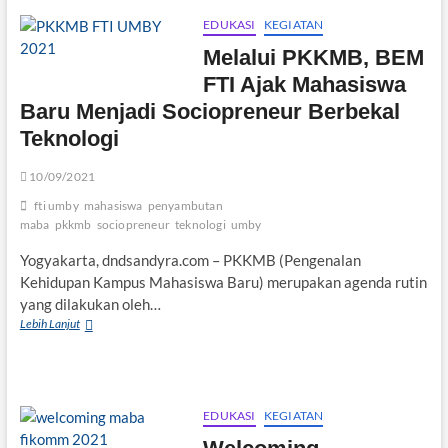
UMBY
Menjadi
EDUKASI
KEGIATAN
Agen
Melalui PKKMB, BEM
Perubahan
FTI Ajak Mahasiswa
Baru Menjadi Sociopreneur Berbekal
Teknologi
10/09/2021
fti umby
mahasiswa
penyambutan
maba
pkkmb
sociopreneur
teknologi
umby
Yogyakarta, dndsandyra.com – PKKMB (Pengenalan
Kehidupan Kampus Mahasiswa Baru) merupakan agenda rutin
yang dilakukan oleh…
Melalui
Lebih Lanjut
PKKMB,
BEM
FTI
Ajak
Mahasiswa
EDUKASI
KEGIATAN
Baru