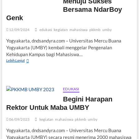
Menuju Sukses
Bersama NdarBoy
Genk
12/09/2024
edukasi
kegiatan
mahasiswa
pkkmb
umby
Yogyakarta, dndsandyra.com – Universitas Mercu Buana
Yogyakarta (UMBY) kembali menggelar Pengenalan
Kehidupan Kampus bagi Mahasiswa…
PKKMB
Lebih Lanjut
UMBY
2024:
Awal
Perjalanan
Menuju
EDUKASI
Sukses
Begini Harapan
Bersama
NdarBoy
Rektor Untuk Maba UMBY
Genk
06/09/2023
kegiatan
mahasiswa
pkkmb
umby
Yogyakarta, dndsandyra.com – Universitas Mercu Buana
Yogyakarta (UMBY) secara resmi menerima 2000 mahasiswa