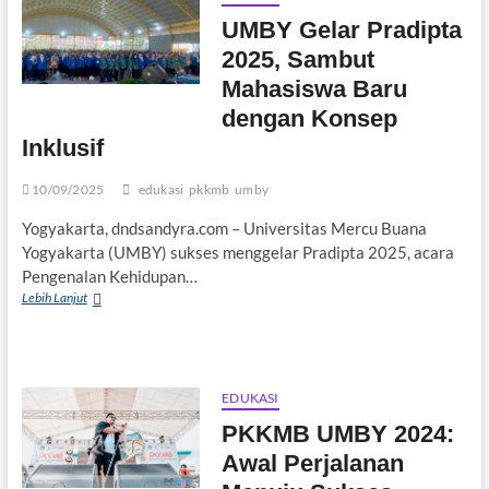
UMBY Gelar Pradipta
2025, Sambut
Mahasiswa Baru
dengan Konsep
Inklusif
10/09/2025
edukasi
pkkmb
umby
Yogyakarta, dndsandyra.com – Universitas Mercu Buana
Yogyakarta (UMBY) sukses menggelar Pradipta 2025, acara
Pengenalan Kehidupan…
UMBY
Lebih Lanjut
Gelar
Pradipta
2025,
Sambut
Mahasiswa
EDUKASI
Baru
PKKMB UMBY 2024:
dengan
Konsep
Awal Perjalanan
Inklusif