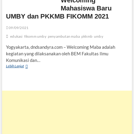
Welcoming
Menjadi
Sociopreneur
Mahasiswa Baru
Berbekal
UMBY dan PKKMB FIKOMM 2021
Teknologi
09/09/2021
edukasi
fikomm umby
penyambutan maba
pkkmb
umby
Yogyakarta, dndsandyra.com – Welcoming Maba adalah
kegiatan yang dilaksanakan oleh BEM Fakultas Ilmu
Komunikasi dan…
Welcoming
Lebih Lanjut
Mahasiswa
Baru
UMBY
dan
PKKMB
FIKOMM
2021