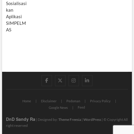
facebook
twitter
instagram
linkedin
Home
Disclaimer
Pedoman
Privacy Policy
Feed
Google News
DnD Sandy Ra
| Designed by:
Theme Freesia
|
WordPress
| © Copyright All
right reserved