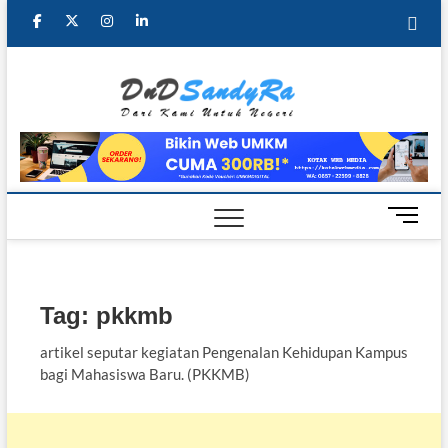
Skip
facebook
twitter
instagram
linkedin
to
content
DnD
DARI KAMI
UNTUK
NEGERI
Sandy
Ra
M
e
n
u
B
Tag:
pkkmb
u
t
artikel seputar kegiatan Pengenalan Kehidupan Kampus
t
bagi Mahasiswa Baru. (PKKMB)
o
n