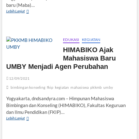
baru (Maba)…
Begini
Lebih Lanjut
Harapan
Rektor
Untuk
Maba
UMBY
EDUKASI
KEGIATAN
HIMABIKO Ajak
Mahasiswa Baru
UMBY Menjadi Agen Perubahan
12/09/2021
bimbingan konseling
fkip
kegiatan
mahasiswa
pkkmb
umby
Yogyakarta, dndsandyra.com – Himpunan Mahasiswa
Bimbingan dan Konseling (HIMABIKO), Fakultas Keguruan
dan Ilmu Pendidikan (FKIP)…
HIMABIKO
Lebih Lanjut
Ajak
Mahasiswa
Baru