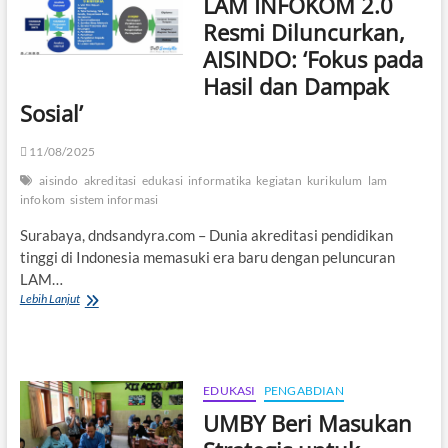
LAM INFOKOM 2.0
Resmi Diluncurkan,
AISINDO: ‘Fokus pada
Hasil dan Dampak
Sosial’
11/08/2025
aisindo
akreditasi
edukasi
informatika
kegiatan
kurikulum
lam
infokom
sistem informasi
Surabaya, dndsandyra.com – Dunia akreditasi pendidikan
tinggi di Indonesia memasuki era baru dengan peluncuran
LAM…
LAM
Lebih Lanjut
INFOKOM
2.0
Resmi
Diluncurkan,
AISINDO:
EDUKASI
PENGABDIAN
‘Fokus
UMBY Beri Masukan
pada
Hasil