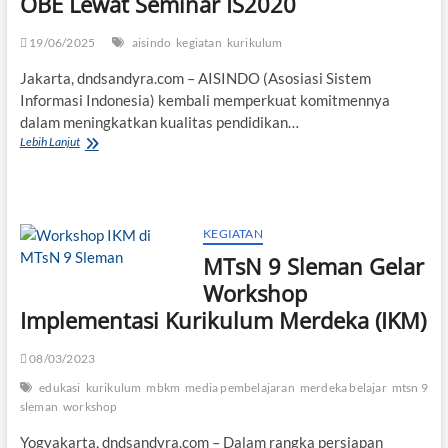
OBE Lewat Seminar IS2020
19/06/2025
aisindo
kegiatan
kurikulum
Jakarta, dndsandyra.com – AISINDO (Asosiasi Sistem
Informasi Indonesia) kembali memperkuat komitmennya
dalam meningkatkan kualitas pendidikan…
AISINDO
Lebih Lanjut
Dorong
Transformasi
Kurikulum
Berbasis
OBE
KEGIATAN
Lewat
MTsN 9 Sleman Gelar
Seminar
IS2020
Workshop
Implementasi Kurikulum Merdeka (IKM)
08/03/2023
edukasi
kurikulum
mbkm
media pembelajaran
merdeka belajar
mtsn 9
sleman
workshop
Yogyakarta, dndsandyra.com – Dalam rangka persiapan