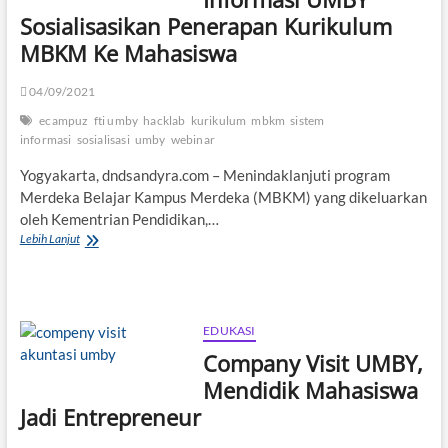
Sosialisasikan Penerapan Kurikulum
MBKM Ke Mahasiswa
04/09/2021
ecampuz
fti umby
hacklab
kurikulum
mbkm
sistem
informasi
sosialisasi
umby
webinar
Yogyakarta, dndsandyra.com – Menindaklanjuti program
Merdeka Belajar Kampus Merdeka (MBKM) yang dikeluarkan
oleh Kementrian Pendidikan,…
Prodi
Lebih Lanjut
Sistem
Informasi
UMBY
Sosialisasikan
Penerapan
EDUKASI
Kurikulum
Company Visit UMBY,
MBKM
Ke
Mendidik Mahasiswa
Mahasiswa
Jadi Entrepreneur