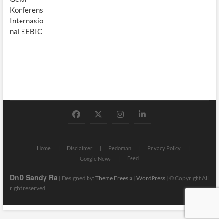
facebook
twitter
instagram
linkedin
Home
Disclaimer
Pedoman
Privacy Policy
Feed
Google News
DnD Sandy Ra
| Designed by:
Theme Freesia
|
WordPress
| © Copyright All
right reserved