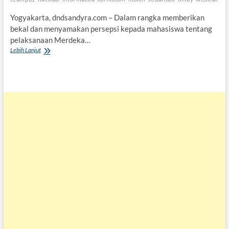
Yogyakarta, dndsandyra.com – Dalam rangka memberikan
bekal dan menyamakan persepsi kepada mahasiswa tentang
pelaksanaan Merdeka…
Informatika
Lebih Lanjut
UMBY
Sosialisasikan
Kurikulum
Merdeka
Belajar
Kampus
Merdeka
Ke
Mahasiswa