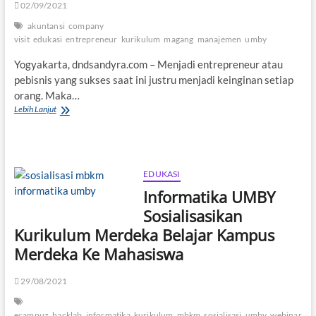
02/09/2021
akuntansi
company
visit
edukasi
entrepreneur
kurikulum
magang
manajemen
umby
Yogyakarta, dndsandyra.com – Menjadi entrepreneur atau
pebisnis yang sukses saat ini justru menjadi keinginan setiap
orang. Maka…
Company
Lebih Lanjut
Visit
UMBY,
Mendidik
Mahasiswa
Jadi
EDUKASI
Entrepreneur
Informatika UMBY
Sosialisasikan
Kurikulum Merdeka Belajar Kampus
Merdeka Ke Mahasiswa
29/08/2021
ecampuz
hacklab
informatika
kurikulum
mbkm
sosialisasi
umby
webinar