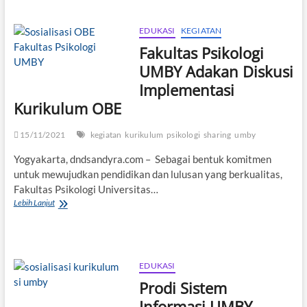
Temon
Lakukan
Review
EDUKASI
KEGIATAN
dan
Fakultas Psikologi
Revisi
KTSP
UMBY Adakan Diskusi
Dengan
Implementasi
DUDI
Kurikulum OBE
15/11/2021
kegiatan
kurikulum
psikologi
sharing
umby
Yogyakarta, dndsandyra.com – Sebagai bentuk komitmen
untuk mewujudkan pendidikan dan lulusan yang berkualitas,
Fakultas Psikologi Universitas…
Fakultas
Lebih Lanjut
Psikologi
UMBY
Adakan
Diskusi
Implementasi
EDUKASI
Kurikulum
Prodi Sistem
OBE
Informasi UMBY