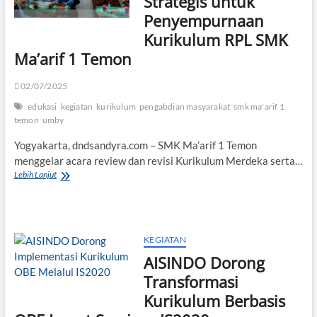
Strategis untuk
dan
Penyempurnaan
Dampak
Sosial’
Kurikulum RPL SMK
Ma’arif 1 Temon
02/07/2025
edukasi
kegiatan
kurikulum
pengabdian masyarakat
smk ma'arif 1
temon
umby
Yogyakarta, dndsandyra.com – SMK Ma’arif 1 Temon
menggelar acara review dan revisi Kurikulum Merdeka serta…
UMBY
Lebih Lanjut
Beri
Masukan
Strategis
untuk
Penyempurnaan
KEGIATAN
Kurikulum
AISINDO Dorong
RPL
SMK
Transformasi
Ma’arif
Kurikulum Berbasis
1
Temon