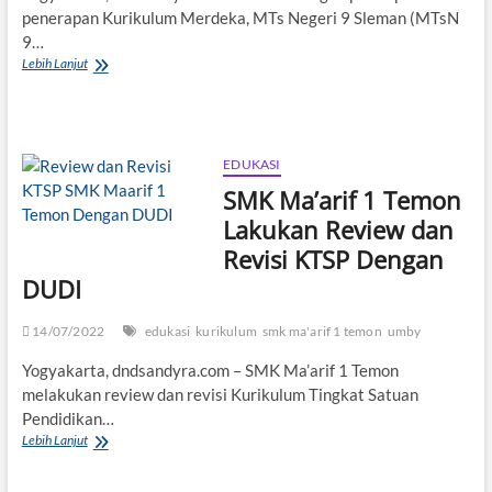
penerapan Kurikulum Merdeka, MTs Negeri 9 Sleman (MTsN
9…
MTsN
Lebih Lanjut
9
Sleman
Gelar
Workshop
Implementasi
EDUKASI
Kurikulum
SMK Ma’arif 1 Temon
Merdeka
(IKM)
Lakukan Review dan
Revisi KTSP Dengan
DUDI
14/07/2022
edukasi
kurikulum
smk ma'arif 1 temon
umby
Yogyakarta, dndsandyra.com – SMK Ma’arif 1 Temon
melakukan review dan revisi Kurikulum Tingkat Satuan
Pendidikan…
SMK
Lebih Lanjut
Ma’arif
1