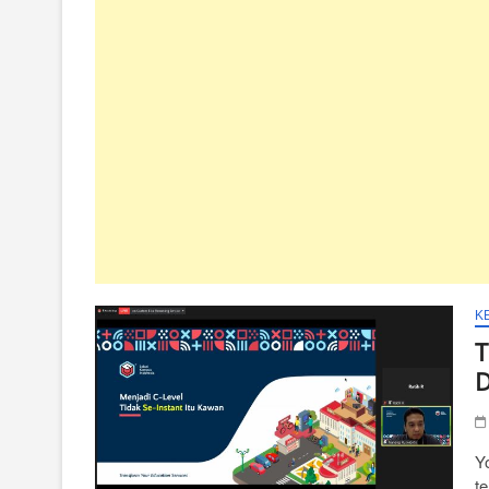
K
T
D
Y
t