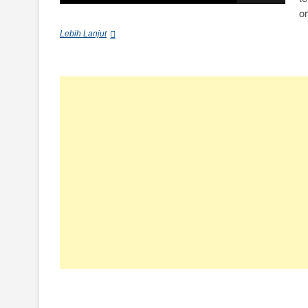
o
Tertarik
Lebih Lanjut
Menjadi
C-
Level,
Apa
Yang
Harus
Disiapkan
?