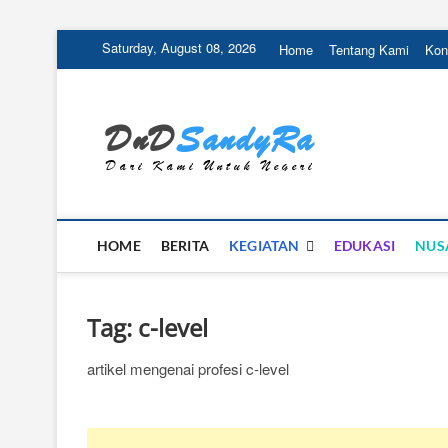
Skip
Saturday, August 08, 2026
Home
Tentang Kami
Kon
to
content
DnD 
DARI KAMI U
HOME
BERITA
KEGIATAN
EDUKASI
NUS
Tag:
c-level
artikel mengenai profesi c-level