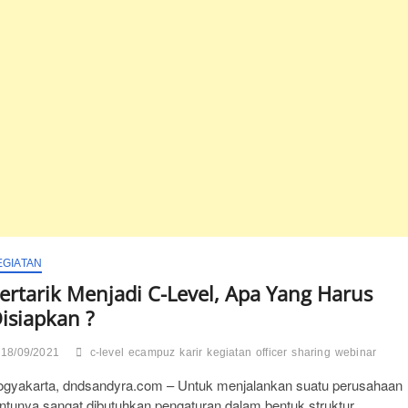
EGIATAN
ertarik Menjadi C-Level, Apa Yang Harus
isiapkan ?
18/09/2021
c-level
ecampuz
karir
kegiatan
officer
sharing
webinar
ogyakarta, dndsandyra.com – Untuk menjalankan suatu perusahaan
entunya sangat dibutuhkan pengaturan dalam bentuk struktur