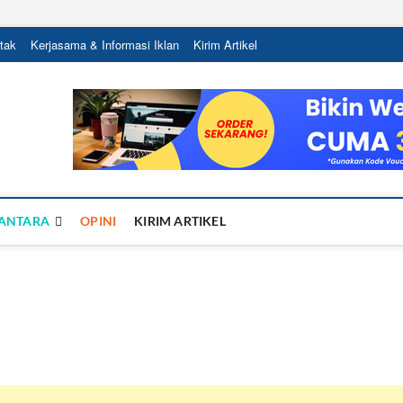
tak
Kerjasama & Informasi Iklan
Kirim Artikel
Sandy Ra
NTUK NEGERI
ANTARA
OPINI
KIRIM ARTIKEL