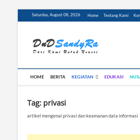
Skip
Saturday, August 08, 2026
Home
Tentang Kami
Kon
to
content
DnD 
DARI KAMI U
HOME
BERITA
KEGIATAN
EDUKASI
NUS
Tag:
privasi
artikel mengenai privasi dan keamanan data informasi