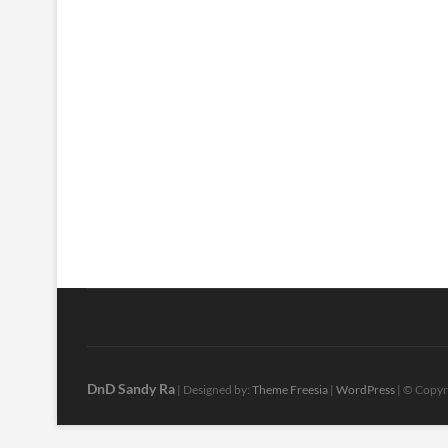
DnD Sandy Ra
| Designed by:
Theme Freesia
|
WordPress
| © Copyri