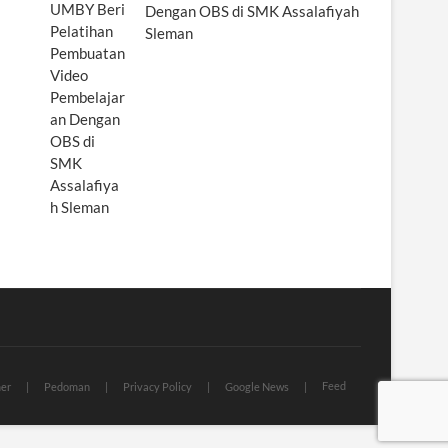
Dengan OBS di SMK Assalafiyah
Sleman
Feed
mer
Pedoman
Privacy Policy
Google News