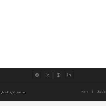
facebook
twitter
instagram
linkedin
Home
Disclai
ght All right reserved