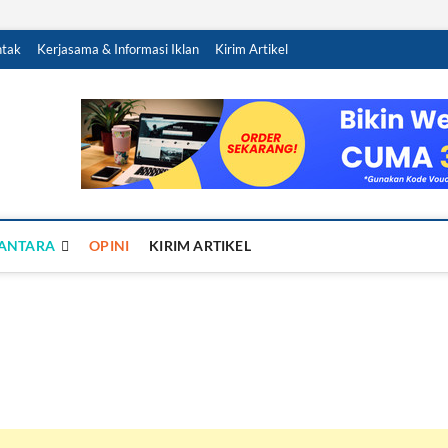
tak
Kerjasama & Informasi Iklan
Kirim Artikel
Sandy Ra
NTUK NEGERI
ANTARA
OPINI
KIRIM ARTIKEL