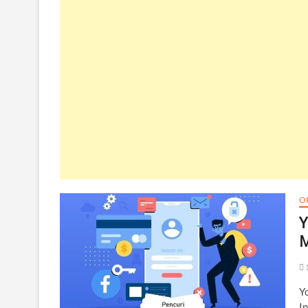
O
Y
M
Y
I