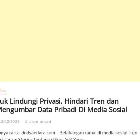
PINI
uk Lindungi Privasi, Hindari Tren dan
engumbar Data Pribadi Di Media Sosial
12/12/2021
opini
privasi
ogyakarta, dndsandyra.com – Belakangan ramai di media sosial tren
nstagram Stories tentang stiker Add Yours.…