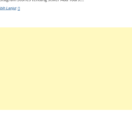
Yuk
bih Lanjut
Lindungi
Privasi,
Hindari
Tren
dan
Mengumbar
Data
Pribadi
Di
Media
Sosial