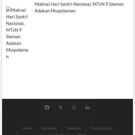
Maknai Hari Santri Nasional, MTsN 9 Sleman
Adakan Muqodaman
facebook
twitter
instagram
linkedin
Home
Disclaimer
Pedoman
Privacy Policy
Feed
Google News