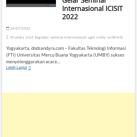
Gelar Seminar
Internasional ICISIT
2022
29/07/2022
fti umby
icisit
kegiatan
seminar internasional
ugm
umby
unikl miit
Yogyakarta, dndsandyra.com – Fakultas Teknologi Informasi
(FTI) Universitas Mercu Buana Yogyakarta (UMBY) sukses
menyelenggarakan acara…
FTI
Lebih Lanjut
UMBY
Sukses
Gelar
Seminar
Internasional
ICISIT
2022