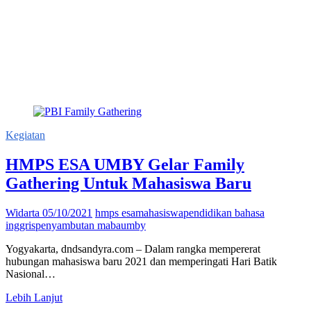
Kegiatan
HMPS ESA UMBY Gelar Family
Gathering Untuk Mahasiswa Baru
Widarta
05/10/2021
hmps esa
mahasiswa
pendidikan bahasa
inggris
penyambutan maba
umby
Yogyakarta, dndsandyra.com – Dalam rangka mempererat
hubungan mahasiswa baru 2021 dan memperingati Hari Batik
Nasional…
HMPS
Lebih Lanjut
ESA