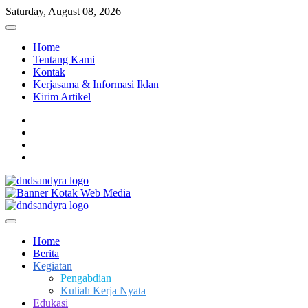
Skip
Saturday, August 08, 2026
to
content
Home
Tentang Kami
Kontak
Kerjasama & Informasi Iklan
Kirim Artikel
facebook
twitter
instagram
linkedin
Dari Kami Untuk Negeri
DnD Sandy Ra
Home
Berita
Kegiatan
Pengabdian
Kuliah Kerja Nyata
Edukasi