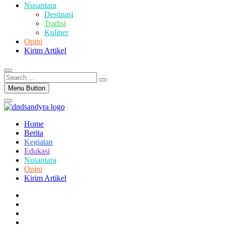
Nusantara
Destinasi
Tradisi
Kuliner
Opini
Kirim Artikel
Search
…
Menu Button
Home
Berita
Kegiatan
Edukasi
Nusantara
Opini
Kirim Artikel
facebook
twitter
instagram
linkedin