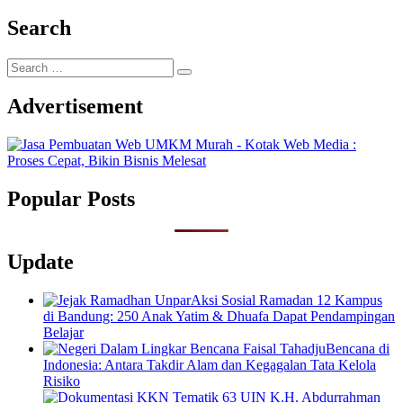
Search
Search
…
Advertisement
Popular Posts
Update
Aksi Sosial Ramadan 12 Kampus
di Bandung: 250 Anak Yatim & Dhuafa Dapat Pendampingan
Belajar
Bencana di
Indonesia: Antara Takdir Alam dan Kegagalan Tata Kelola
Risiko